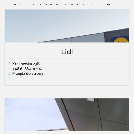
Restauracja Kawiarnia Bar
/
Skawina
/
Dyskont spożywczy w Skawina
Lidl
Krakowska 23B
+48 61 880 30 00
Przejdź do strony