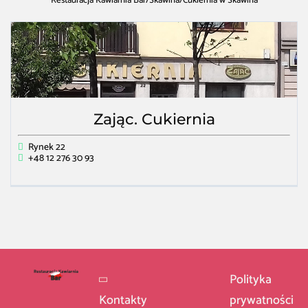
Restauracja Kawiarnia Bar
/
Skawina
/
Cukiernia w Skawina
Zając. Cukiernia
Rynek 22
+48 12 276 30 93
Polityka
Kontakty
prywatności