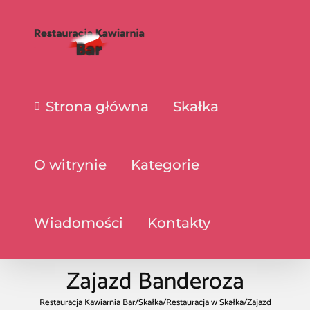
Strona główna
Skałka
O witrynie
Kategorie
Wiadomości
Kontakty
Zajazd Banderoza
Restauracja Kawiarnia Bar
/
Skałka
/
Restauracja w Skałka
/
Zajazd