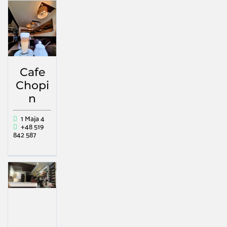
Cafe
Chopi
n
1 Maja 4
+48 519
842 587