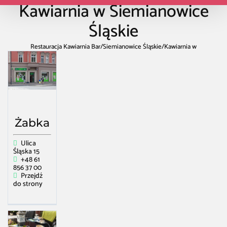
Kawiarnia w Siemianowice
Śląskie
Restauracja Kawiarnia Bar
/
Siemianowice Śląskie
/
Kawiarnia w
Siemianowice Śląskie
Żabka
Ulica
Śląska 15
+48 61
856 37 00
Przejdź
do strony