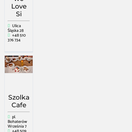
Love
Si
Ulica
Śląska 28
+48 510
376 734
Szolka
Cafe
pl.
Bohaterów
Września 7
+48 509