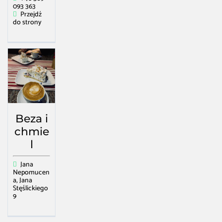
093 363
Przejdź
do strony
Beza i
chmie
l
Jana
Nepomucen
a, Jana
Stęślickiego
9