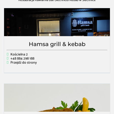
Restauracja Kawiarnia Bar
/
Siechnice
/
Kebab w Siechnice
Hamsa grill & kebab
Kościelna 2
+48 884 298 188
Przejdź do strony