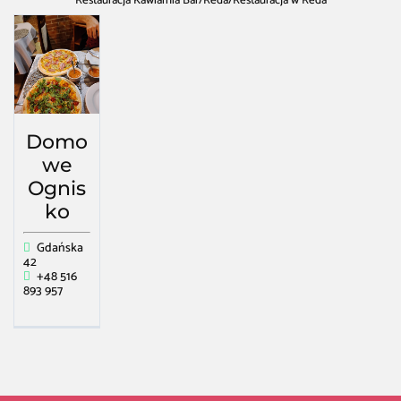
Restauracja Kawiarnia Bar
/
Reda
/
Restauracja w Reda
Domo
we
Ognis
ko
Gdańska
42
+48 516
893 957