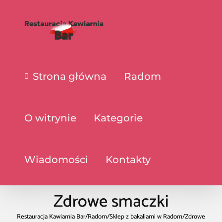
Strona główna
Radom
O witrynie
Kategorie
Wiadomości
Kontakty
Zdrowe smaczki
Restauracja Kawiarnia Bar
/
Radom
/
Sklep z bakaliami w Radom
/
Zdrowe