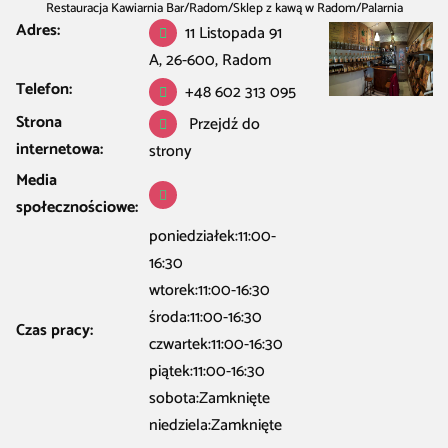
Restauracja Kawiarnia Bar
/
Radom
/
Sklep z kawą w Radom
/
Palarnia
Adres:
Kawy Czarna Kawka
11 Listopada 91
A, 26-600, Radom
Telefon:
+48 602 313 095
Strona
Przejdź do
internetowa:
strony
Media
społecznościowe:
poniedziałek:11:00-
16:30
wtorek:11:00-16:30
środa:11:00-16:30
Czas pracy:
czwartek:11:00-16:30
piątek:11:00-16:30
sobota:Zamknięte
niedziela:Zamknięte