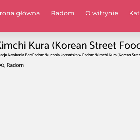
trona główna
Radom
O witrynie
Kat
imchi Kura (Korean Street Foo
acja Kawiarnia Bar
/
Radom
/
Kuchnia koreańska w Radom
/
Kimchi Kura (Korean Stre
600, Radom