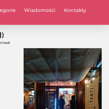
egorie
Wiadomości
Kontakty
d)
et Food)