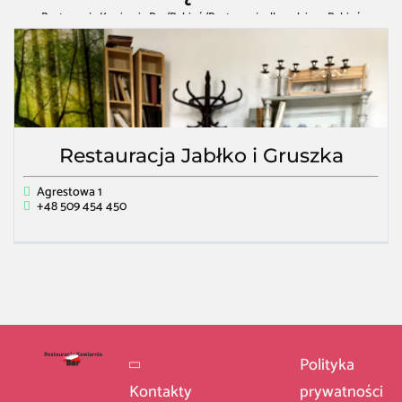
Restauracja Kawiarnia Bar
/
Rąbień
/
Restauracja dla rodzin w Rąbień
Restauracja Jabłko i Gruszka
Agrestowa 1
+48 509 454 450
Polityka
Kontakty
prywatności