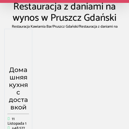
Restauracja z daniami na
wynos w Pruszcz Gdański
Restauracja Kawiarnia Bar
/
Pruszcz Gdański
/
Restauracja z daniami na
wynos w Pruszcz Gdański
Дома
шняя
кухня
с
доста
вкой
11
Listopada 1
+48 577