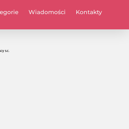
egorie
Wiadomości
Kontakty
cy s.c.