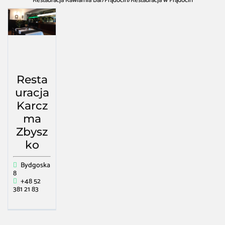
Restauracja Kawiarnia Bar
/
Prądocin
/
Restauracja w Prądocin
Resta
uracja
Karcz
ma
Zbysz
ko
Bydgoska
8
+48 52
381 21 83