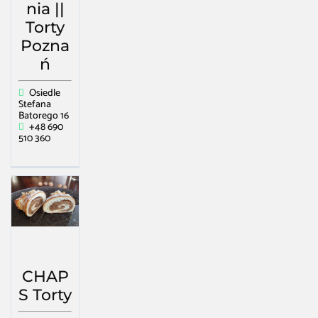
nia ||
Torty
Pozna
ń
Osiedle
Stefana
Batorego 16
+48 690
510 360
CHAP
S Torty