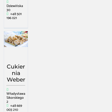
Dziewińska
30
+48 501
196 021
Cukier
nia
Weber
Władysława
Sikorskiego
2
+48 669
003 210