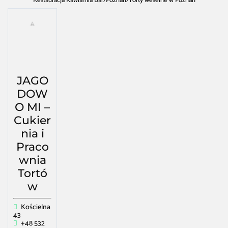
Restauracja Kawiarnia Bar
/
Poznań
/
Torty weselne w Poznań
JAGO
DOW
O MI –
Cukier
nia i
Praco
wnia
Tortó
w
Kościelna
43
+48 532