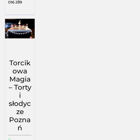
016 289
Torcik
owa
Magia
– Torty
i
słodyc
ze
Pozna
ń