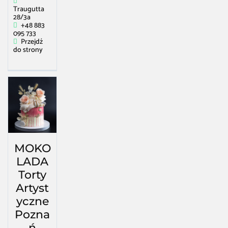
Traugutta
28/3a
+48 883
095 733
Przejdź
do strony
MOKO
LADA
Torty
Artyst
yczne
Pozna
ń