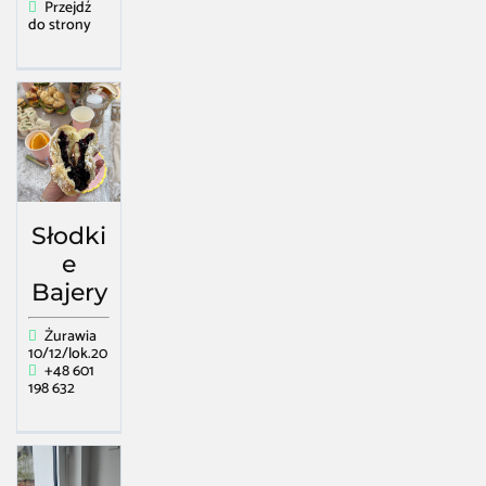
Przejdź
do strony
Słodki
e
Bajery
Żurawia
10/12/lok.20
+48 601
198 632