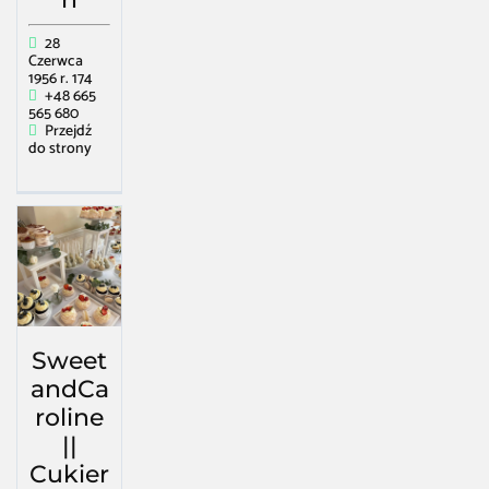
28
Czerwca
1956 r. 174
+48 665
565 680
Przejdź
do strony
Sweet
andCa
roline
||
Cukier