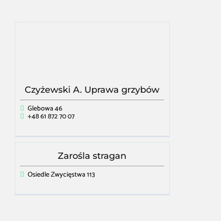
Czyżewski A. Uprawa grzybów
Glebowa 46
+48 61 872 70 07
Zarośla stragan
Osiedle Zwycięstwa 113