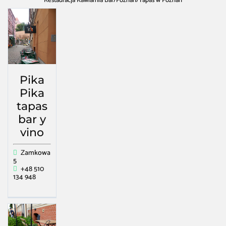
Restauracja Kawiarnia Bar
/
Poznań
/
Tapas w Poznań
Pika
Pika
tapas
bar y
vino
Zamkowa
5
+48 510
134 948