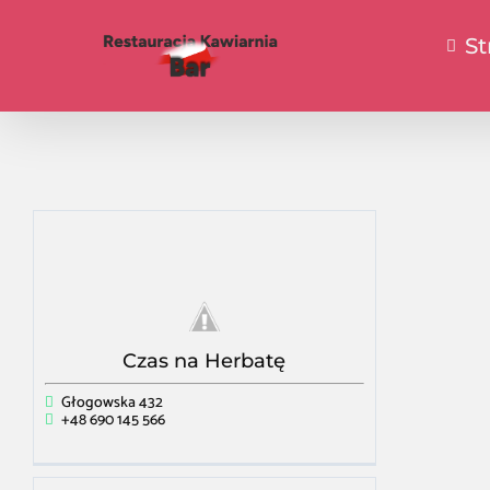
St
Czas na Herbatę
Głogowska 432
+48 690 145 566