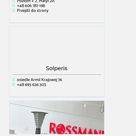
Poziom + 2, Matyi 2A
+48 606 787 198
Przejdź do strony
Solperis
osiedle Armii Krajowej 76
+48 693 636 303