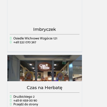
Imbryczek
Osiedle Wichrowe Wzgórze 121
+48 532 070 367
Czas na Herbatę
Drużbickiego 2
+48 61 659 00 90
Przejdź do strony