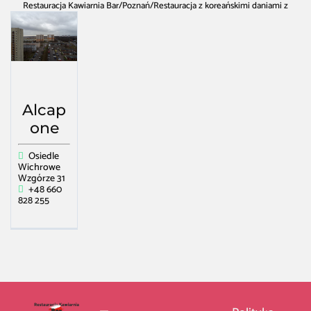
Restauracja Kawiarnia Bar
/
Poznań
/
Restauracja z koreańskimi daniami z
grilla w Poznań
Alcap
one
Osiedle
Wichrowe
Wzgórze 31
+48 660
828 255