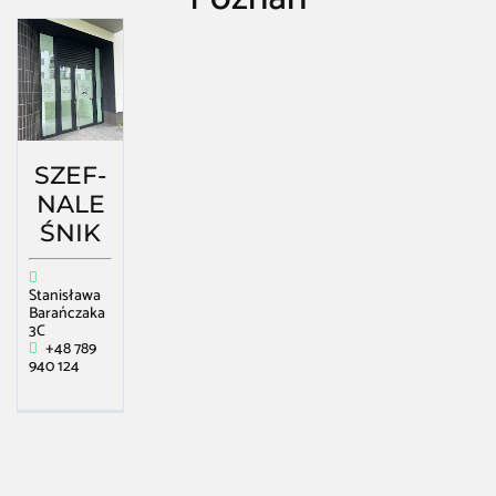
Restauracja Kawiarnia Bar
/
Poznań
/
Restauracja – amerykańskie naleśniki
w Poznań
SZEF-
NALE
ŚNIK
Stanisława
Barańczaka
3C
+48 789
940 124