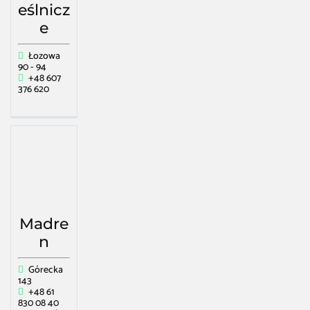
eślnicz
e
Łozowa
90 - 94
+48 607
376 620
Madre
n
Górecka
143
+48 61
830 08 40