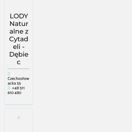
LODY
Natur
alne z
Cytad
eli -
Dębie
c
Czechosłow
acka 55
+48 511
610 480