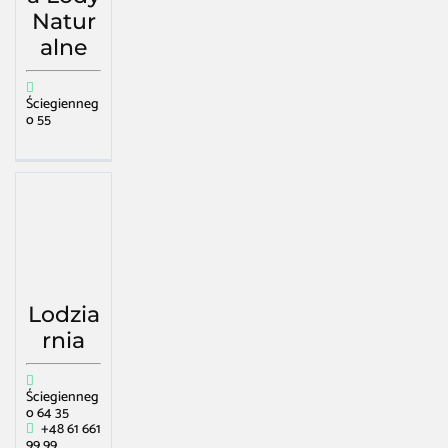
Natur
alne
Ściegienneg
o 55
Lodzia
rnia
Ściegienneg
o 64 35
+48 61 661
99 99