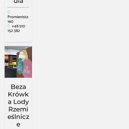
ula
Promienista
160
+48 510
152 382
Beza
Krówk
a Lody
Rzemi
eślnicz
e