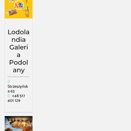
Lodola
ndia
Galeri
a
Podol
any
Strzeszyńsk
a 63
+48 517
401 129