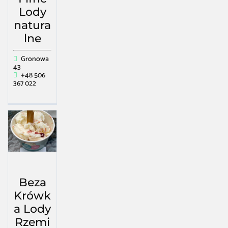
Lody
natura
lne
Gronowa
43
+48 506
367 022
Beza
Krówk
a Lody
Rzemi