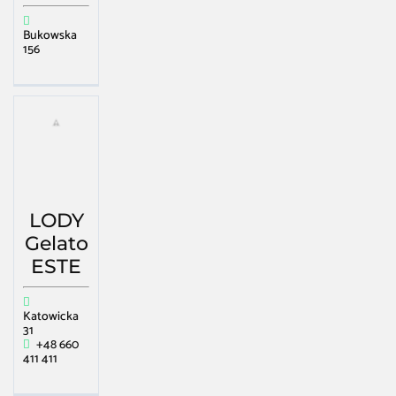
Bukowska
156
LODY
Gelato
ESTE
Katowicka
31
+48 660
411 411