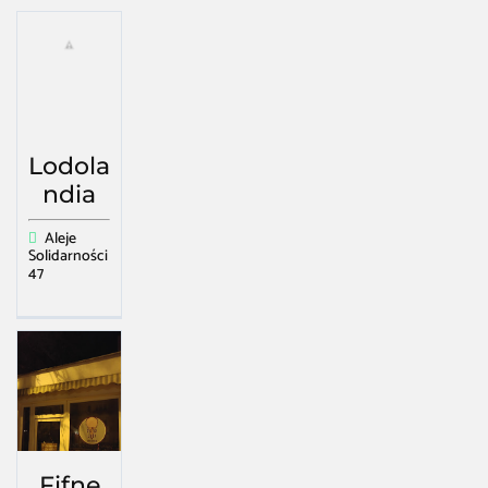
Lodola
ndia
Aleje
Solidarności
47
Fifne