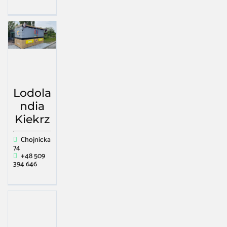
Lodola
ndia
Kiekrz
Chojnicka
74
+48 509
394 646