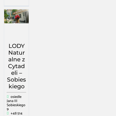
LODY
Natur
alne z
Cytad
eli –
Sobies
kiego
osiedle
Jana III
Sobieskiego
9
+48 514