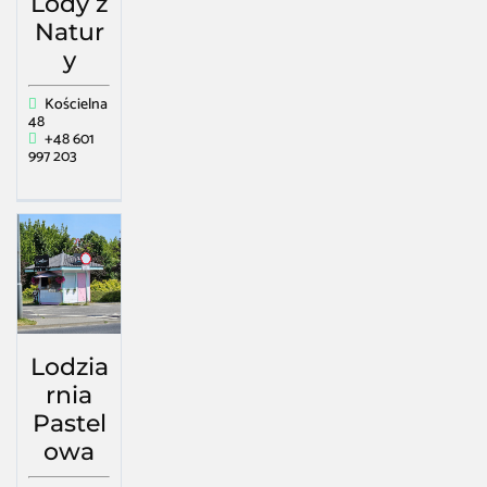
Lody z
Natur
y
Kościelna
48
+48 601
997 203
Lodzia
rnia
Pastel
owa