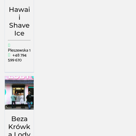
Hawai
i
Shave
Ice
Pleszewska 1
+48 794
599 670
Beza
Krówk
a Lody