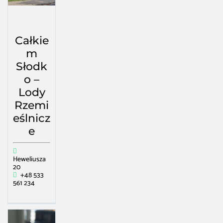
Całkie
m
Słodk
o –
Lody
Rzemi
eślnicz
e
Heweliusza
20
+48 533
561 234