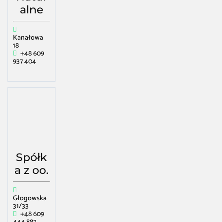
alne
Kanałowa
18
+48 609
937 404
Spółk
a z oo.
Głogowska
31/33
+48 609