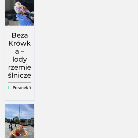
Beza
Krówk
a –
lody
rzemie
ślnicze
Poranek 3