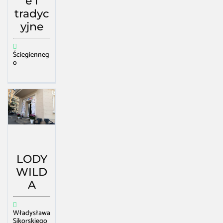
e i
tradyc
yjne
Ściegienneg
o
LODY
WILD
A
Władysława
Sikorskiego