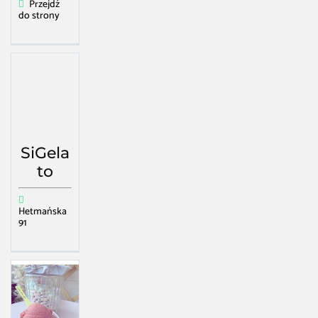
Przejdź
do strony
SiGela
to
Hetmańska
91