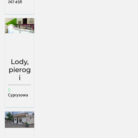
267 458
Lody,
pierog
i
Cyprysowa