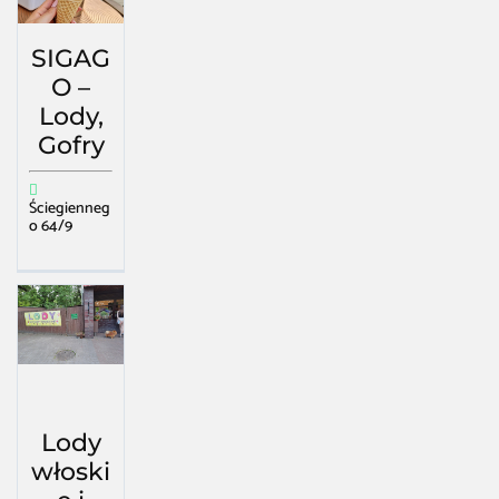
SIGAG
O –
Lody,
Gofry
Ściegienneg
o 64/9
Lody
włoski