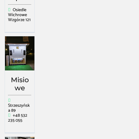
Osiedle
Wichrowe
Wzgórze 121
Misio
we
Strzeszyńsk
a 89
+48 532
235 055