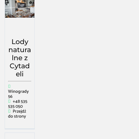
Lody
natura
lne z
Cytad
eli
Winogrady
56
+48 535
535 050
Przejdź
do strony