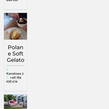
444 882
Polan
e Soft
Gelato
Kanałowa 3
+48 784
638 474