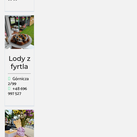
Lody z
fyrtla
Górnicza
2/99
+48 696
997 527