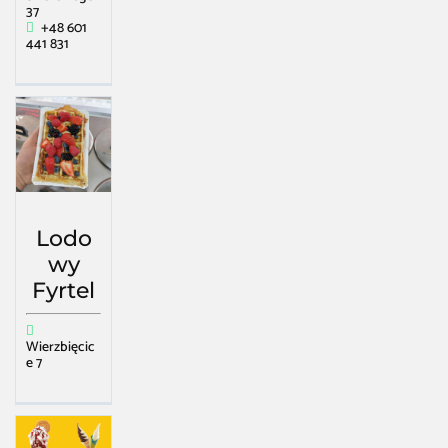
37
+48 601
441 831
Lodo
wy
Fyrtel
Wierzbięcic
e 7