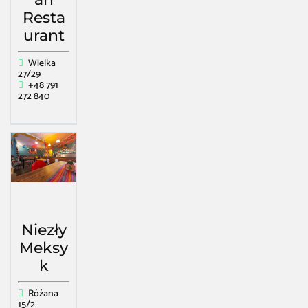
Resta
urant
Wielka
27/29
+48 791
272 840
Niezły
Meksy
k
Różana
15/2