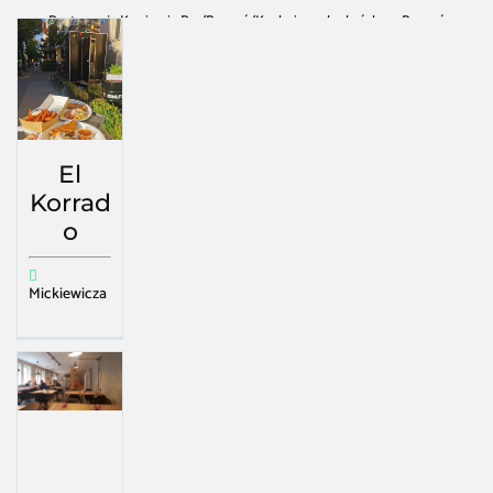
Restauracja Kawiarnia Bar
/
Poznań
/
Kuchnia meksykańska w Poznań
El
Korrad
o
Mickiewicza