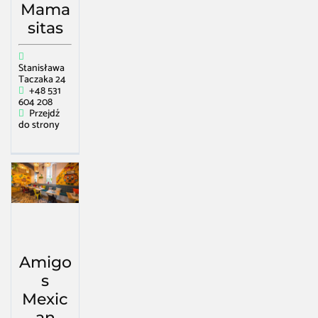
Mama
sitas
Stanisława
Taczaka 24
+48 531
604 208
Przejdź
do strony
Amigo
s
Mexic
an