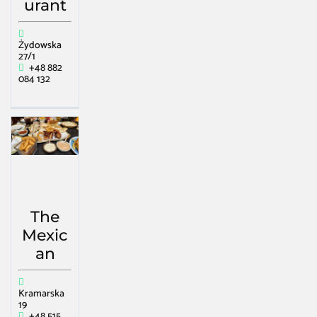
urant
Żydowska
27/1
+48 882
084 132
The
Mexic
an
Kramarska
19
+48 515