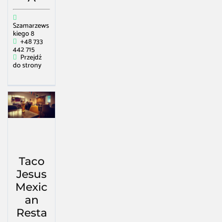
Szamarzews
kiego 8
+48 733
442 715
Przejdź
do strony
Taco
Jesus
Mexic
an
Resta