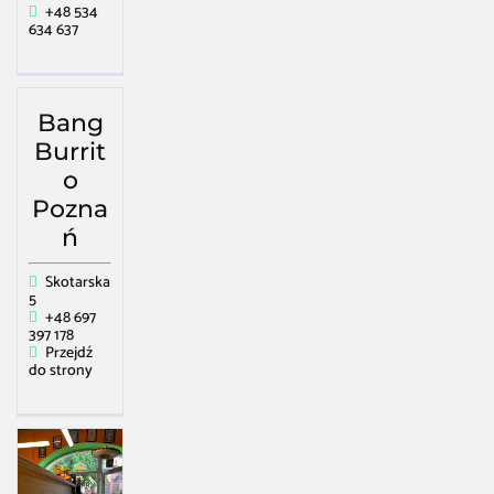
+48 534
634 637
Bang
Burrit
o
Pozna
ń
Skotarska
5
+48 697
397 178
Przejdź
do strony