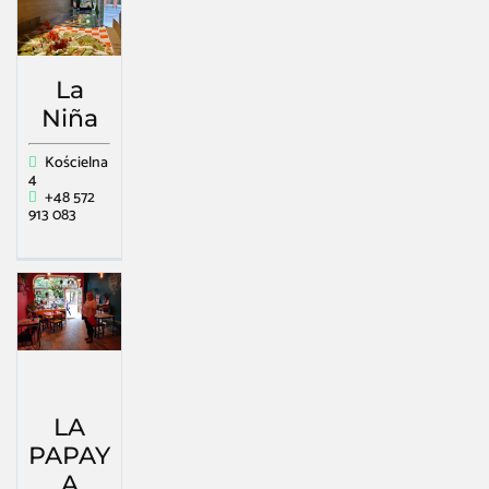
La
Niña
Kościelna
4
+48 572
913 083
LA
PAPAY
A