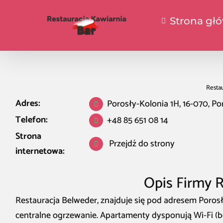
Strona gł
Restau
Adres:
Porosły-Kolonia 1H, 16-070, Po
Telefon:
+48 85 651 08 14
Strona
Przejdź do strony
internetowa:
Opis Firmy 
Restauracja Belweder, znajduje się pod adresem Poros
centralne ogrzewanie. Apartamenty dysponują Wi-Fi (bez