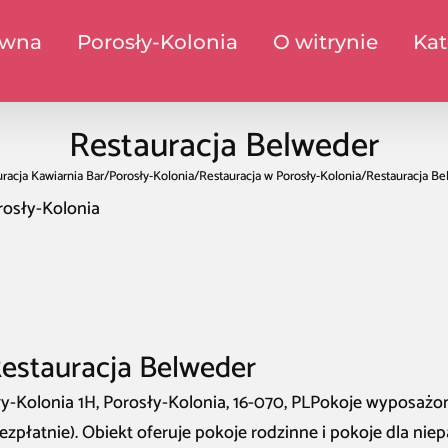
ówna
Porosły-Kolonia
O witrynie
Kat
Restauracja Belweder
racja Kawiarnia Bar
/
Porosły-Kolonia
/
Restauracja w Porosły-Kolonia
/
Restauracja Be
rosły-Kolonia
Restauracja Belweder
ły-Kolonia 1H, Porosły-Kolonia, 16-070, PLPokoje wyposażo
płatnie). Obiekt oferuje pokoje rodzinne i pokoje dla niep