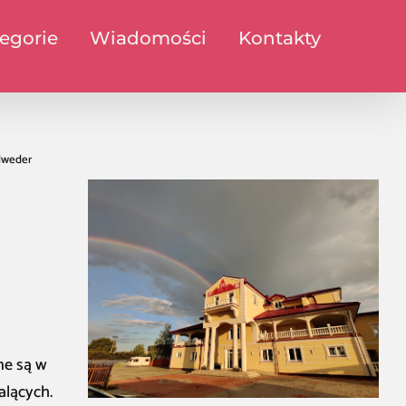
egorie
Wiadomości
Kontakty
lweder
ne są w
alących.