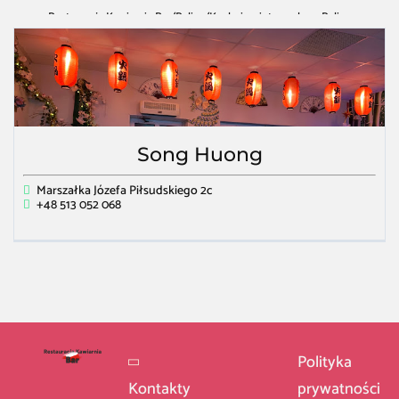
Restauracja Kawiarnia Bar
/
Police
/
Kuchnia wietnamska w Police
Song Huong
Marszałka Józefa Piłsudskiego 2c
+48 513 052 068
Polityka
Kontakty
prywatności