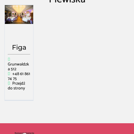
Restauracja Kawiarnia Bar
/
Plewiska
/
Restauracja europejska (kuchnia
nowoczesna) w Plewiska
Figa
Grunwaldzk
a 512
+48 61 861
74 75
Przejdź
do strony