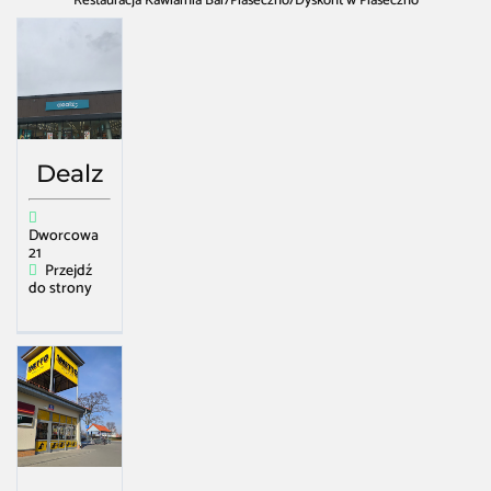
Restauracja Kawiarnia Bar
/
Piaseczno
/
Dyskont w Piaseczno
Dealz
Dworcowa
21
Przejdź
do strony