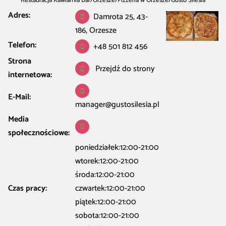
Restauracja Kawiarnia Bar
/
Orzesze
/
Pizzeria w Orzesze
/
Gusto Silesia
Adres:
Damrota 25, 43-
186, Orzesze
Telefon:
+48 501 812 456
Strona
Przejdź do strony
internetowa:
E-Mail:
manager@gustosilesia.pl
Media
społecznościowe:
poniedziałek:12:00-21:00
wtorek:12:00-21:00
środa:12:00-21:00
Czas pracy:
czwartek:12:00-21:00
piątek:12:00-21:00
sobota:12:00-21:00