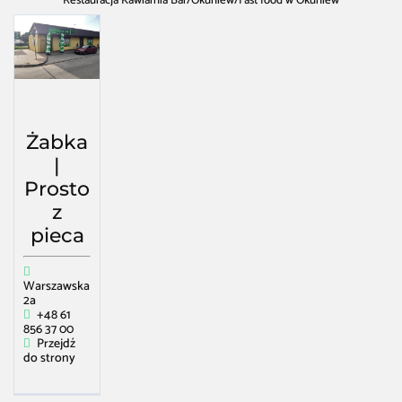
Restauracja Kawiarnia Bar
/
Okuniew
/
Fast food w Okuniew
Żabka
|
Prosto
z
pieca
Warszawska
2a
+48 61
856 37 00
Przejdź
do strony