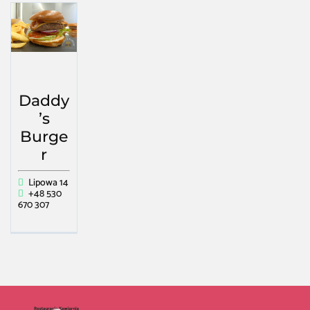
Daddy
’s
Burge
r
Lipowa 14
+48 530
670 307