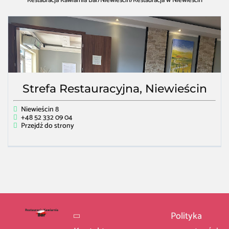
Restauracja Kawiarnia Bar
/
Niewieścin
/
Restauracja w Niewieścin
Strefa Restauracyjna, Niewieścin
Niewieścin 8
+48 52 332 09 04
Przejdź do strony
Polityka