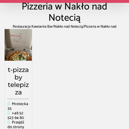
Pizzeria w Nakło nad
Notecią
Restauracja Kawiarnia Bar
/
Nakło nad Notecią
/
Pizzeria w Nakło nad
Notecią
t-pizza
by
telepiz
za
Mrotecka
35
+48 52
523 94 80
Przejdź
do strony