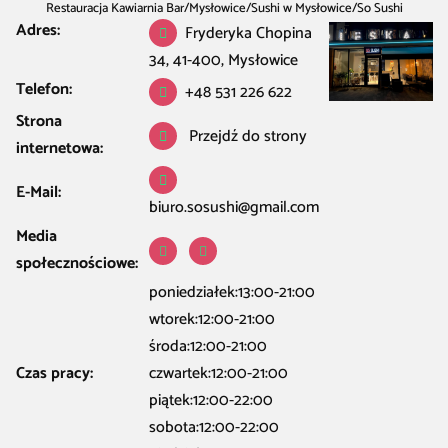
Restauracja Kawiarnia Bar
/
Mysłowice
/
Sushi w Mysłowice
/
So Sushi
Adres:
Mysłowice – kuchnia japońska
Fryderyka Chopina
34, 41-400, Mysłowice
Telefon:
+48 531 226 622
Strona
Przejdź do strony
internetowa:
E-Mail:
biuro.sosushi@gmail.com
Media
społecznościowe:
poniedziałek:13:00-21:00
wtorek:12:00-21:00
środa:12:00-21:00
Czas pracy:
czwartek:12:00-21:00
piątek:12:00-22:00
sobota:12:00-22:00