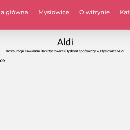
na główna
Mysłowice
O witrynie
Kat
Aldi
Restauracja Kawiarnia Bar
/
Mysłowice
/
Dyskont spożywczy w Mysłowice
/
Aldi
ice