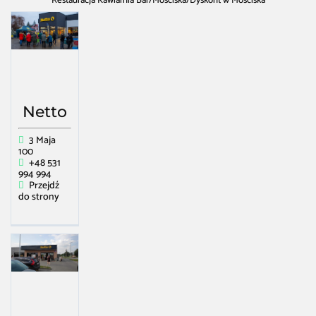
Restauracja Kawiarnia Bar
/
Mościska
/
Dyskont w Mościska
Netto
3 Maja
100
+48 531
994 994
Przejdź
do strony