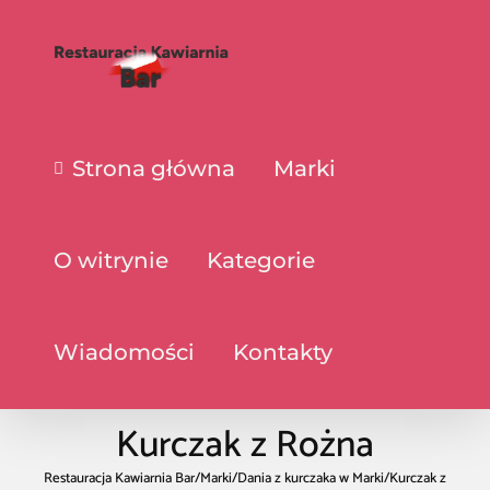
Strona główna
Marki
O witrynie
Kategorie
Wiadomości
Kontakty
Kurczak z Rożna
Restauracja Kawiarnia Bar
/
Marki
/
Dania z kurczaka w Marki
/
Kurczak z