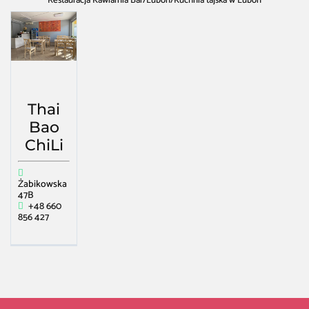
Restauracja Kawiarnia Bar
/
Luboń
/
Kuchnia tajska w Luboń
Thai
Bao
ChiLi
Żabikowska
47B
+48 660
856 427