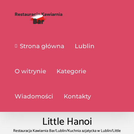
Strona główna
Lublin
O witrynie
Kategorie
Wiadomości
Kontakty
Little Hanoi
Restauracja Kawiarnia Bar
/
Lublin
/
Kuchnia azjatycka w Lublin
/
Little