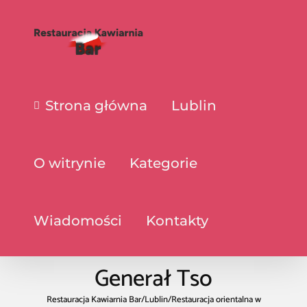
Strona główna
Lublin
O witrynie
Kategorie
Wiadomości
Kontakty
Generał Tso
Restauracja Kawiarnia Bar
/
Lublin
/
Restauracja orientalna w