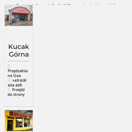
Restauracja Kawiarnia Bar
/
Łódź
/
Restauracja orientalna w Łódź
Kucak
Górna
Przędzalnia
na 124a
+48 608
454 468
Przejdź
do strony