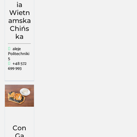
ia
Wietn
amska
Chińs
ka
aleje
Politechniki
5
+48 572
699 993
Con
Ga