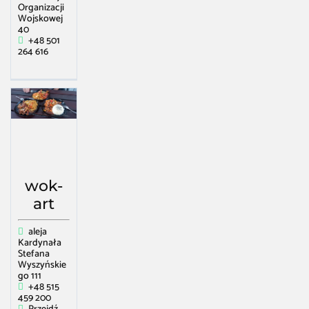
Organizacji
Wojskowej
40
+48 501
264 616
wok-
art
aleja
Kardynała
Stefana
Wyszyńskie
go 111
+48 515
459 200