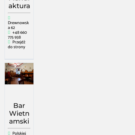
aktura
Drewnowsk
a 62
+48 660
775 938
Przejdź
do strony
Bar
Wietn
amski
Polskiej