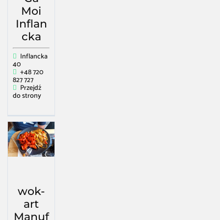
Moi
Inflan
cka
Inflancka
40
+48 720
827 727
Przejdź
do strony
wok-
art
Manuf