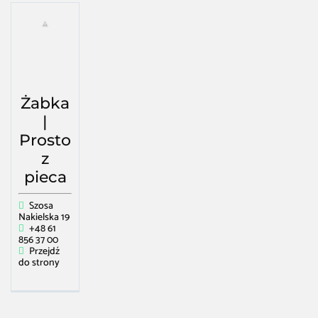
Żabka
|
Prosto
z
pieca
Szosa
Nakielska 19
+48 61
856 37 00
Przejdź
do strony