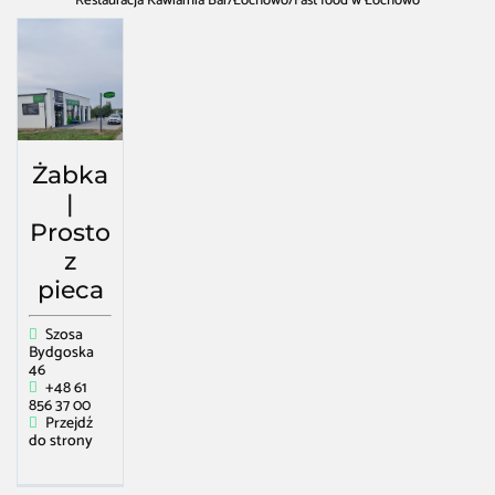
Restauracja Kawiarnia Bar
/
Łochowo
/
Fast food w Łochowo
Żabka
|
Prosto
z
pieca
Szosa
Bydgoska
46
+48 61
856 37 00
Przejdź
do strony