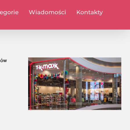
egorie
Wiadomości
Kontakty
ków