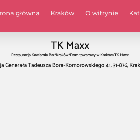
trona główna
Kraków
O witrynie
Kat
TK Maxx
Restauracja Kawiarnia Bar
/
Kraków
/
Dom towarowy w Kraków
/
TK Maxx
eja Generała Tadeusza Bora-Komorowskiego 41, 31-876, Kra