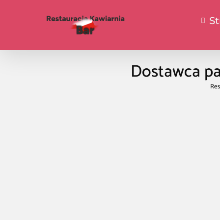
S
Dostawca p
Res