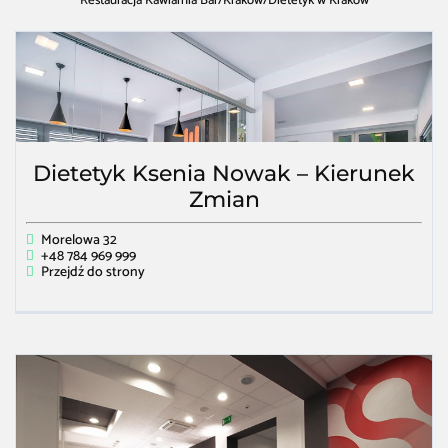
Restauracja Kawiarnia Bar
/
Kraków
/
Dietetyk w Kraków
Dietetyk Ksenia Nowak – Kierunek
Zmian
Morelowa 32
+48 784 969 999
Przejdź do strony