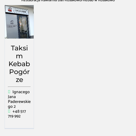
Restauracja Kawiarnia Bar
/
Kosakowo
/
Kebab w Kosakowo
Taksi
m
Kebab
Pogór
ze
Ignacego
Jana
Paderewskie
go 2
+48 517
719 992