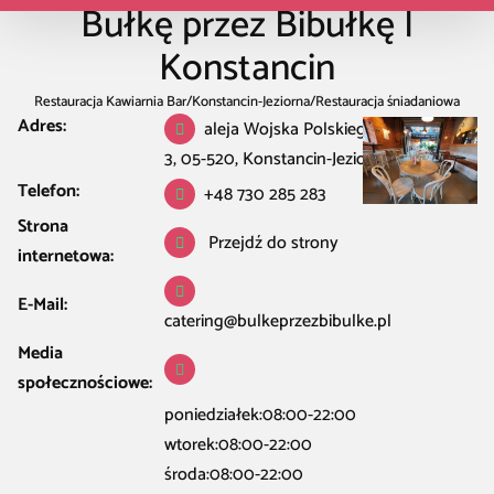
Bułkę przez Bibułkę |
Konstancin
Restauracja Kawiarnia Bar
/
Konstancin-Jeziorna
/
Restauracja śniadaniowa
Adres:
w Konstancin-Jeziorna
aleja Wojska Polskiego
/
Bułkę przez Bibułkę | Konstancin
3, 05-520, Konstancin-Jeziorna
Telefon:
+48 730 285 283
Strona
Przejdź do strony
internetowa:
E-Mail:
catering@bulkeprzezbibulke.pl
Media
społecznościowe:
poniedziałek:08:00-22:00
wtorek:08:00-22:00
środa:08:00-22:00