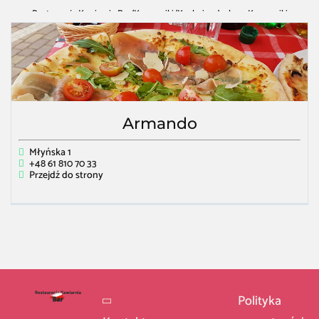
Restauracja Kawiarnia Bar
/
Komorniki
/
Kuchnia włoska w Komorniki
Armando
Młyńska 1
+48 61 810 70 33
Przejdź do strony
Polityka