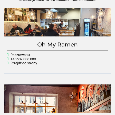
Restauracja Kawiarnia Bar
/
Katowice
/
Ramen w Katowice
Oh My Ramen
Pocztowa 10
+48 532 008 080
Przejdź do strony