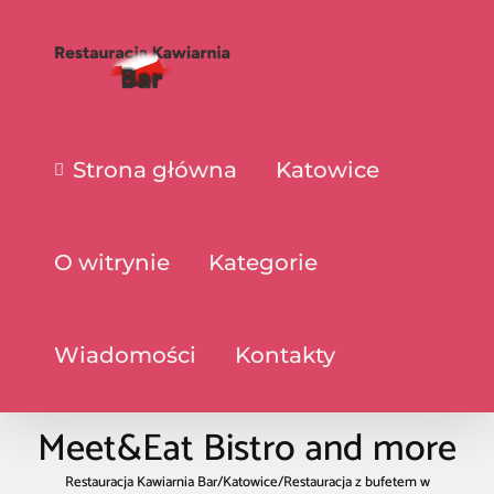
Strona główna
Katowice
O witrynie
Kategorie
Wiadomości
Kontakty
Meet&Eat Bistro and more
Restauracja Kawiarnia Bar
/
Katowice
/
Restauracja z bufetem w