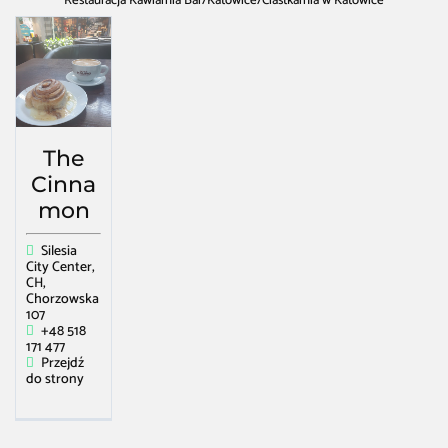
Restauracja Kawiarnia Bar
/
Katowice
/
Ciastkarnia w Katowice
The
Cinna
mon
Silesia
City Center,
CH,
Chorzowska
107
+48 518
171 477
Przejdź
do strony