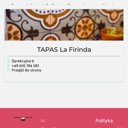
Restauracja Kawiarnia Bar
/
Katowice
/
Bar serwujący tapas w Katowice
TAPAS La Firinda
Dyrekcyjna 9
+48 505 784 582
Przejdź do strony
Polityka