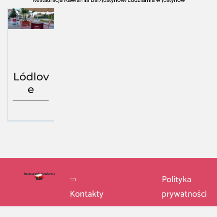
Restauracja Kawiarnia Bar
/
Justynów
/
Lodziarnia w Justynów
Lódlov
e
Polityka
Kontakty
prywatności