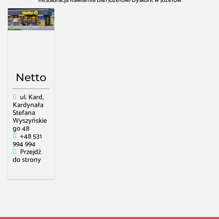
Restauracja Kawiarnia Bar
/
Józefów
/
Dyskont w Józefów
Netto
ul. Kard,
Kardynała
Stefana
Wyszyńskie
go 48
+48 531
994 994
Przejdź
do strony